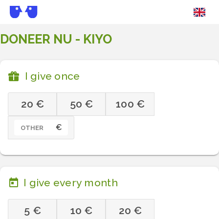
DONEER NU - KIYO
I give once
20 €
50 €
100 €
€
OTHER
I give every month
5 €
10 €
20 €