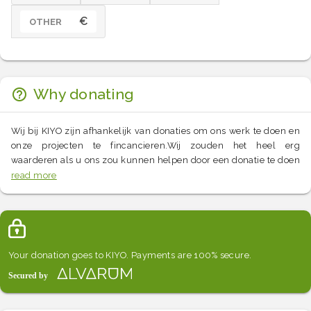
€
OTHER
Why donating
Wij bij KIYO zijn afhankelijk van donaties om ons werk te doen en
onze projecten te fincancieren.Wij zouden het heel erg
waarderen als u ons zou kunnen helpen door een donatie te doen
en onze oproep tot donaties bekend te maken bij anderen. Er
read more
bestaat niet zoiets als een te kleine donatie.Donaties worden
verwerkt door Alvarum.Het is heel gemakkelijk en 100%
veilig.Dank u voor uw hulp!Irina Meeusen
Your donation goes to KIYO. Payments are 100% secure.