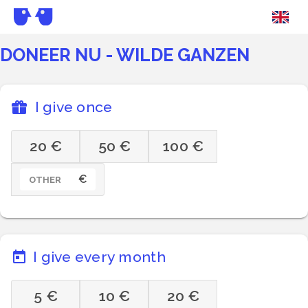
DONEER NU - WILDE GANZEN
I give once
20 €
50 €
100 €
€
OTHER
I give every month
5 €
10 €
20 €