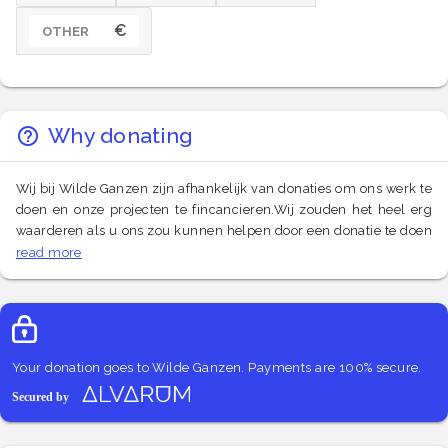
€
OTHER
Why donating
Wij bij Wilde Ganzen zijn afhankelijk van donaties om ons werk te
doen en onze projecten te fincancieren.Wij zouden het heel erg
waarderen als u ons zou kunnen helpen door een donatie te doen
en onze oproep tot donaties bekend te maken bij anderen. Er
read more
bestaat niet zoiets als een te kleine donatie.Donaties worden
verwerkt door Alvarum.Het is heel gemakkelijk en 100%
veilig.Dank u voor uw hulp!Sam Schiltmeijer
Your donation goes to Wilde Ganzen. Payments are 100% secure.