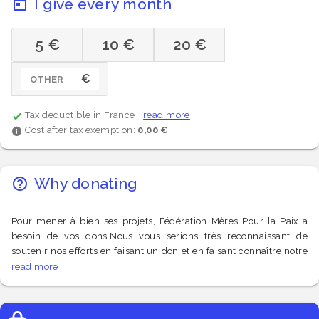
I give every month
5 €
10 €
20 €
€
OTHER
Tax deductible in France
read more
Cost after tax exemption:
0,00 €
Why donating
Pour mener à bien ses projets, Fédération Mères Pour la Paix a
besoin de vos dons.Nous vous serions très reconnaissant de
soutenir nos efforts en faisant un don et en faisant connaître notre
collecte. Il n'y a pas de petit don !Votre don sera reversé par
read more
Alvarum.C'est très facile et 100% sécurisé.Merci pour votre
soutien !Dominique Dupuis