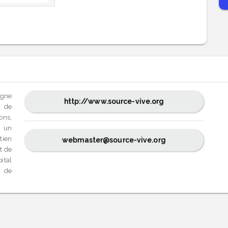
agne
http://www.source-vive.org
s de
ons,
e un
tien
webmaster@source-vive.org
t de
ital
r de