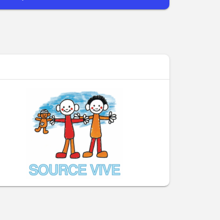
rééditer en cas de perte. Il est 100% sécurisé.
N'hésitez pas à le faire connaître autour de vous
Merci d'avance pour votre soutien ! L'équipe de
Source Vive